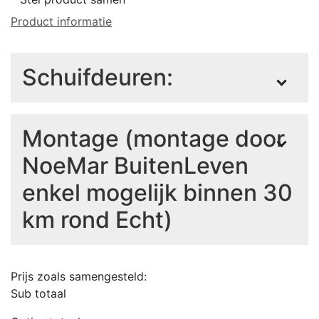
Product informatie
Schuifdeuren:
Schuifdeuren zijn altijd
maatwerk!!
Montage (montage door
NoeMar BuitenLeven
Om een goed product te
enkel mogelijk binnen 30
leveren is het van belang alle
km rond Echt)
velden te doorlopen.
Zodra je een optie hebt
Prijs zoals samengesteld:
geselecteerd wordt de
Sub totaal
volgende optie zichtbaar.