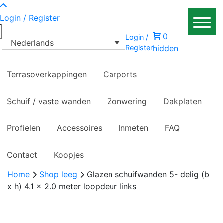
Login / Register
0
Login /
Nederlands
Register
hidden
Terrasoverkappingen
Carports
Schuif / vaste wanden
Zonwering
Dakplaten
Profielen
Accessoires
Inmeten
FAQ
Contact
Koopjes
Home
Shop leeg
Glazen schuifwanden 5- delig (b
x h) 4.1 x 2.0 meter loopdeur links