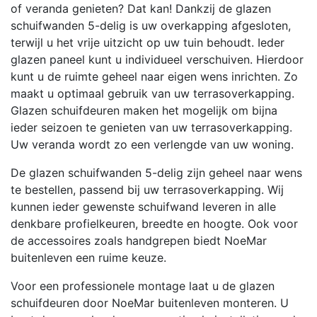
of veranda genieten? Dat kan! Dankzij de glazen
schuifwanden 5-delig is uw overkapping afgesloten,
terwijl u het vrije uitzicht op uw tuin behoudt. Ieder
glazen paneel kunt u individueel verschuiven. Hierdoor
Hoogte en breedte maat
kunt u de ruimte geheel naar eigen wens inrichten. Zo
moeten ingegeven worden om
maakt u optimaal gebruik van uw terrasoverkapping.
verder te gaan!!
Glazen schuifdeuren maken het mogelijk om bijna
ieder seizoen te genieten van uw terrasoverkapping.
Uw veranda wordt zo een verlengde van uw woning.
LET OP!! Bestrating word
De glazen schuifwanden 5-delig zijn geheel naar wens
NIET teruggelegd!
te bestellen, passend bij uw terrasoverkapping. Wij
kunnen ieder gewenste schuifwand leveren in alle
denkbare profielkeuren, breedte en hoogte. Ook voor
de accessoires zoals handgrepen biedt NoeMar
buitenleven een ruime keuze.
Voor een professionele montage laat u de glazen
schuifdeuren door NoeMar buitenleven monteren. U