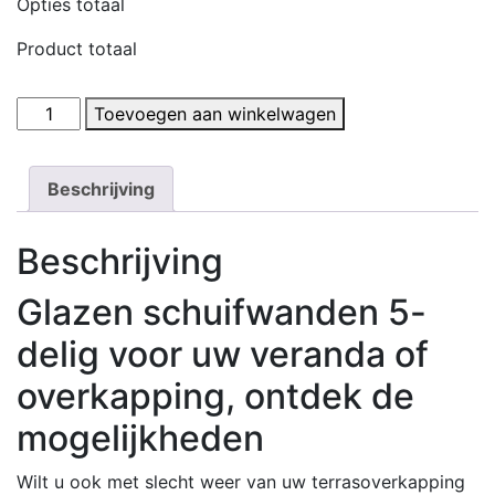
Opties totaal
Breedte ingeven:
Product totaal
*
Glazen
Toevoegen aan winkelwagen
Geef hier de breedte van de
schuifwanden
schuifdeur in.
5-
Min: 4001
delig
Beschrijving
Max: 4100
(b
x
Beschrijving
h)
4.1
Glazen schuifwanden 5-
Hoogte ingeven:
x
delig voor uw veranda of
2.0
*
meter
overkapping, ontdek de
loopdeur
Geef hier de hoogte van de
mogelijkheden
links
schuifdeur in.
aantal
Min: 250
Wilt u ook met slecht weer van uw terrasoverkapping
Max: 2000