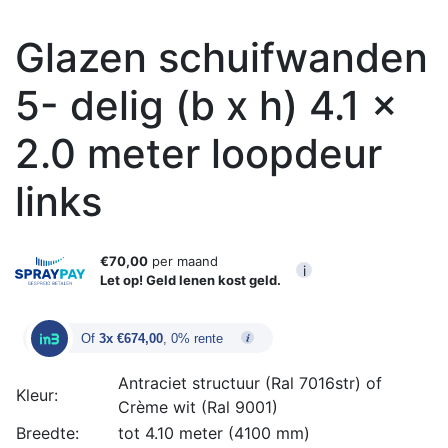
Glazen schuifwanden
5- delig (b x h) 4.1 x
2.0 meter loopdeur
links
€70,00
per maand
i
Let op! Geld lenen kost geld.
Of
3x €674,00
, 0% rente
Antraciet structuur (Ral 7016str) of
Kleur:
Crème wit (Ral 9001)
Breedte:
tot 4.10 meter (4100 mm)