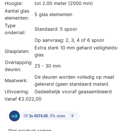
Hoogte:
tot 2.00 meter (2000 mm)
Aantal glas
5 glas elementen
elementen:
Type
Standaard: 5 spoor
onderrail:
Op aanvraag: 2, 3, 4 of 6 spoor
Extra sterk 10 mm gehard veiligheids-
Glasplaten:
glas
Overlapping
25 - 30 mm
deuren:
De deuren worden volledig op maat
Maatwerk:
geleverd (geen standaard maten)
Uitvoering:
Gedeeltelijk vooraf geassembleerd
Vanaf
€
2.022,00
Of
3x €674,00
, 0% rente
Stel product samen